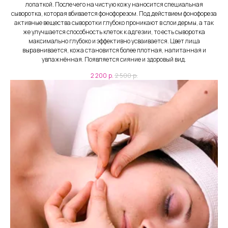
лопаткой. После чего на чистую кожу наносится специальная
сыворотка, которая вбивается фонофорезом. Под действием фонофореза
активные вещества сыворотки глубоко проникают в слои дермы, а так
же улучшается способность клеток к адгезии, то есть сыворотка
максимально глубоко и эффективно усваивается. Цвет лица
выравнивается, кожа становится более плотная, напитанная и
увлажнённая. Появляется сияние и здоровый вид.
2 200
р.
2 500
р.