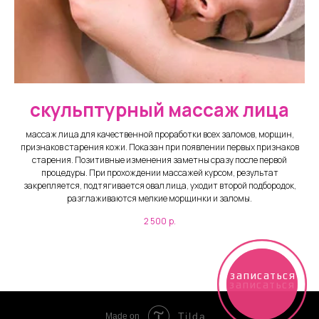
скульптурный массаж лица
массаж лица для качественной проработки всех заломов, морщин,
признаков старения кожи. Показан при появлении первых признаков
старения. Позитивные изменения заметны сразу после первой
процедуры. При прохождении массажей курсом, результат
закрепляется, подтягивается овал лица, уходит второй подбородок,
разглаживаются мелкие морщинки и заломы.
2 500
р.
записаться
записаться
Tilda
Made on