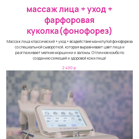
массаж лица + уход +
фарфоровая
куколка(фонофорез)
Массаж лица классический + уход + воздействие манипулой фонофореза
со специальной сывороткой, которая выравнивает цвет лица и
разглаживает мелкие морщинки и заломы. Отличное комбо по
созданию сияющей и здоровой кожи лица!
2 400
р.