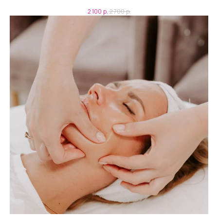
2 100
р.
2 700
р.